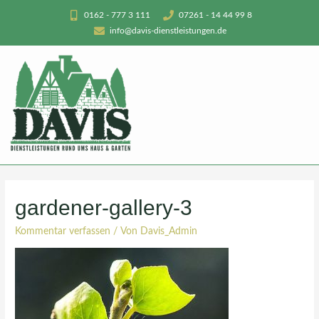
0162 - 777 3 111
07261 - 14 44 99 8
info@davis-dienstleistungen.de
gardener-gallery-3
Kommentar verfassen
/ Von
Davis_Admin