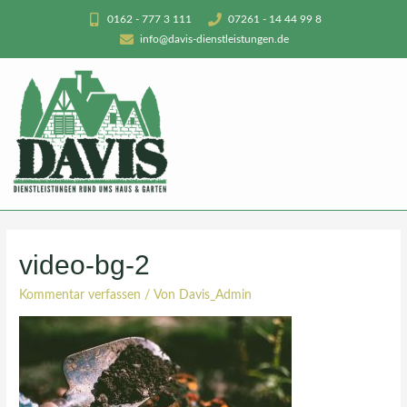
0162 - 777 3 111
07261 - 14 44 99 8
info@davis-dienstleistungen.de
video-bg-2
Kommentar verfassen
/ Von
Davis_Admin